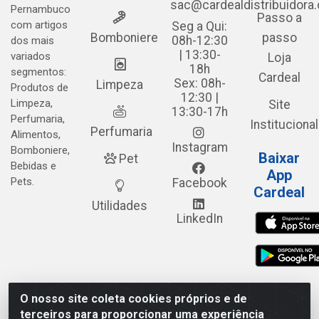
sac@cardealdistribuidora
Pernambuco
Passo a
com artigos
Seg a Qui:
Bomboniere
passo
08h-12:30
dos mais
| 13:30-
variados
Loja
18h
segmentos:
Cardeal
Sex: 08h-
Limpeza
Produtos de
12:30 |
Limpeza,
Site
13:30-17h
Perfumaria,
Institucional
Perfumaria
Alimentos,
Instagram
Bomboniere,
Baixar
Pet
Bebidas e
App
Pets.
Facebook
Cardeal
Utilidades
LinkedIn
O nosso site coleta cookies próprios e de
Cardeal Distribuidora - Estrada Alto do Moura, 582 - Alto do
terceiros para proporcionar uma experiência