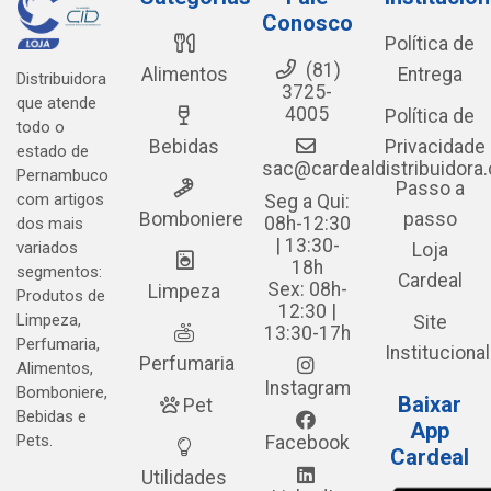
Conosco
Política de
(81)
Alimentos
Entrega
Distribuidora
3725-
que atende
4005
Política de
todo o
Bebidas
Privacidade
estado de
sac@cardealdistribuidora
Pernambuco
Passo a
com artigos
Seg a Qui:
Bomboniere
passo
08h-12:30
dos mais
| 13:30-
variados
Loja
18h
segmentos:
Cardeal
Sex: 08h-
Limpeza
Produtos de
12:30 |
Limpeza,
Site
13:30-17h
Perfumaria,
Institucional
Perfumaria
Alimentos,
Instagram
Bomboniere,
Baixar
Pet
Bebidas e
App
Pets.
Facebook
Cardeal
Utilidades