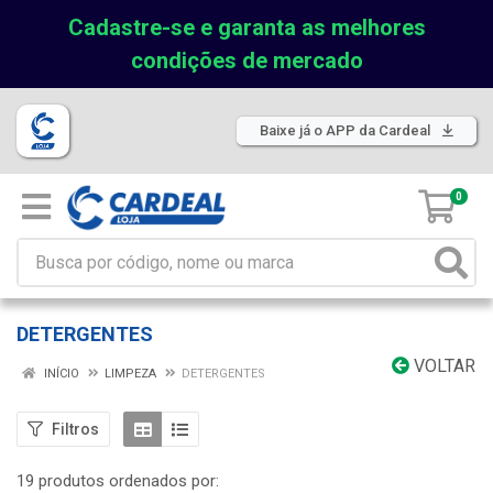
Cadastre-se e garanta as melhores
condições de mercado
Baixe já o APP da Cardeal
0
DETERGENTES
VOLTAR
INÍCIO
LIMPEZA
DETERGENTES
Filtros
19 produtos ordenados por: