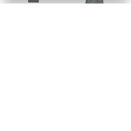
PRES JONTEX LUBRIFICADO
PRES JONTEX LUBRIF L8P7
12X3UN
Código: 428126
Código: 428365
Faça seu login ou
Faça seu login ou
cadastre-se para
cadastre-se para
ver preços e
ver preços e
comprar
comprar