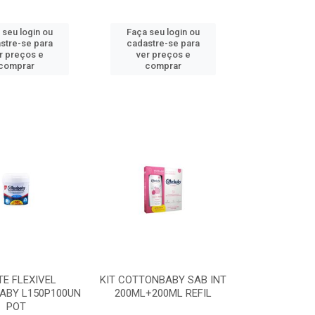
 seu login ou
Faça seu login ou
stre-se para
cadastre-se para
r preços e
ver preços e
comprar
comprar
E FLEXIVEL
KIT COTTONBABY SAB INT
ABY L150P100UN
200ML+200ML REFIL
POT