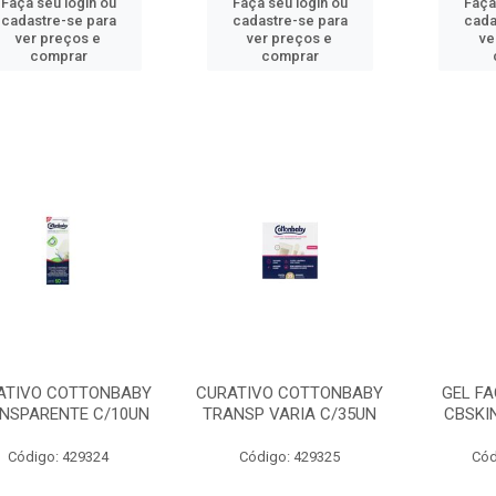
Faça seu login ou
Faça seu login ou
Faça
cadastre-se para
cadastre-se para
cada
ver preços e
ver preços e
ve
comprar
comprar
ATIVO COTTONBABY
CURATIVO COTTONBABY
GEL FA
NSPARENTE C/10UN
TRANSP VARIA C/35UN
CBSKIN
Código: 429324
Código: 429325
Cód