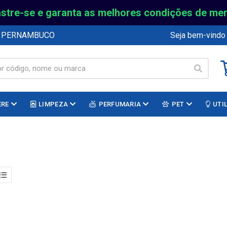
stre-se e garanta as melhores condições de me
E PERNAMBUCO
Seja bem-vindo
ERE
LIMPEZA
PERFUMARIA
PET
UTI