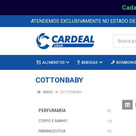
Cada
ATENDEMOS EXCLUSIVAMENTE NO ESTADO D
ALIMENTOS
BEBIDAS
BOMBONI
COTTONBABY
INÍCIO
COTTONBABY
PERFUMARIA
61
CORPO E BANHO
14
FARMACEUTICA
15