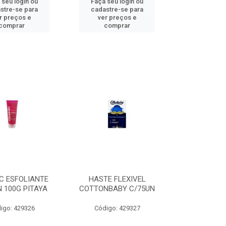
 seu login ou
Faça seu login ou
stre-se para
cadastre-se para
r preços e
ver preços e
comprar
comprar
C ESFOLIANTE
HASTE FLEXIVEL
 100G PITAYA
COTTONBABY C/75UN
igo: 429326
Código: 429327