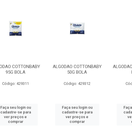
ODAO COTTONBABY
ALGODAO COTTONBABY
ALGODAO
95G BOLA
50G BOLA
Código: 429311
Código: 429312
Cód
Faça seu login ou
Faça seu login ou
Faça
cadastre-se para
cadastre-se para
cada
ver preços e
ver preços e
ve
comprar
comprar