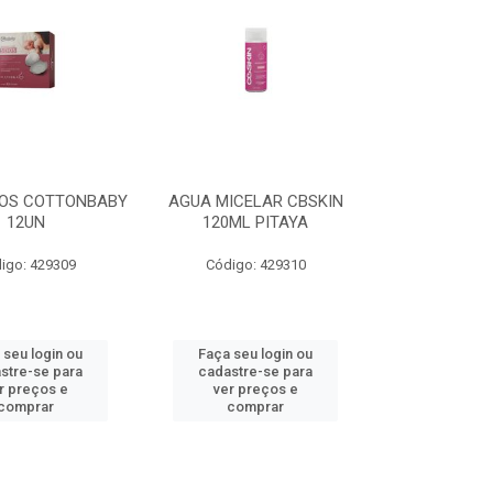
IOS COTTONBABY
AGUA MICELAR CBSKIN
12UN
120ML PITAYA
igo: 429309
Código: 429310
 seu login ou
Faça seu login ou
stre-se para
cadastre-se para
r preços e
ver preços e
comprar
comprar