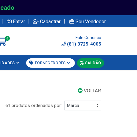
rcado
|
|
|
Entrar
Cadastrar
Sou Vendedor
Fale Conosco
0
(81) 3725-4005
LIDADES
FORNECEDORES
SALDÃO
VOLTAR
61 produtos ordenados por: