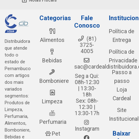
Notas Fiscais
Categorias
Fale
Institucion
Conosco
Política de
(81)
Alimentos
Entrega
Distribuidora
3725-
que atende
4005
Política de
todo o
Bebidas
Privacidade
estado de
sac@cardealdistribuidora
Pernambuco
Passo a
com artigos
Seg a Qui:
Bomboniere
passo
08h-12:30
dos mais
| 13:30-
variados
Loja
18h
segmentos:
Cardeal
Sex: 08h-
Limpeza
Produtos de
12:30 |
Limpeza,
Site
13:30-17h
Perfumaria,
Institucional
Perfumaria
Alimentos,
Instagram
Bomboniere,
Baixar
Pet
Bebidas e