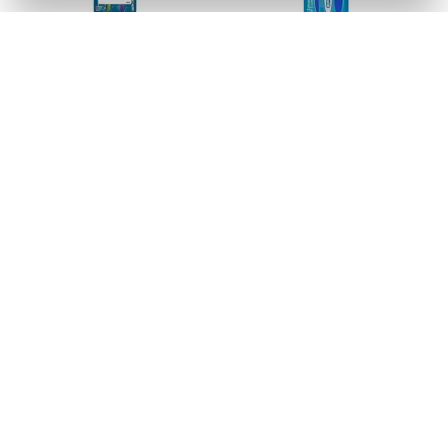
Escova Pro-Gengiva Suave
Escova 123 Limpeza L3P2
35 C/2 * Oral-B Simples 1Un
Oral-B Simples 1X3Un
Código: 329398
Código: 330027
Faça seu login ou
Faça seu login ou
cadastre-se para
cadastre-se para
ver preços e
ver preços e
comprar
comprar