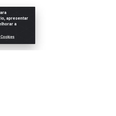
para
io, apresentar
elhorar a
 Cookies