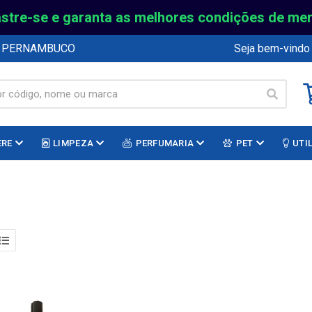
stre-se e garanta as melhores condições de me
E PERNAMBUCO
Seja bem-vindo
ERE
LIMPEZA
PERFUMARIA
PET
UTI