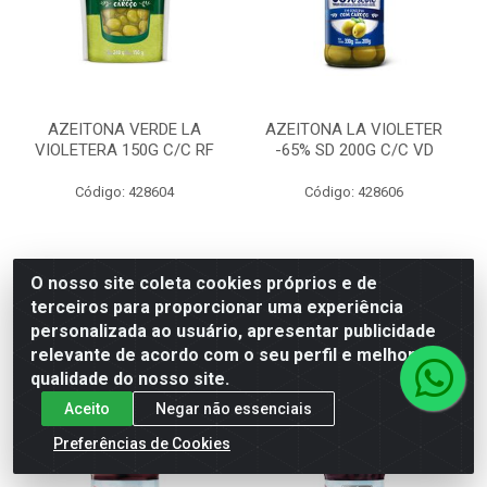
AZEITONA VERDE LA
AZEITONA LA VIOLETER
VIOLETERA 150G C/C RF
-65% SD 200G C/C VD
Código: 428604
Código: 428606
Faça seu login ou
Faça seu login ou
O nosso site coleta cookies próprios e de
cadastre-se para
cadastre-se para
terceiros para proporcionar uma experiência
ver preços e
ver preços e
personalizada ao usuário, apresentar publicidade
comprar
comprar
relevante de acordo com o seu perfil e melhorar a
qualidade do nosso site.
Aceito
Negar não essenciais
Preferências de Cookies