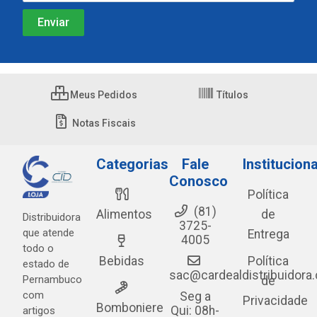
Meus Pedidos
Títulos
Notas Fiscais
Categorias
Fale
Instituciona
Conosco
Política
(81)
Alimentos
de
Distribuidora
3725-
que atende
Entrega
4005
todo o
Bebidas
Política
estado de
sac@cardealdistribuidora
Pernambuco
de
com
Seg a
Privacidade
Bomboniere
Qui: 08h-
artigos