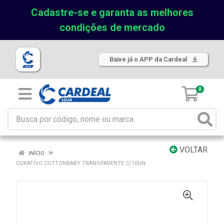
Cadastre-se e garanta as melhores
condições de mercado
Baixe já o APP da Cardeal
0
VOLTAR
INÍCIO
CURATIVO COTTONBABY TRANSPARENTE C/10UN