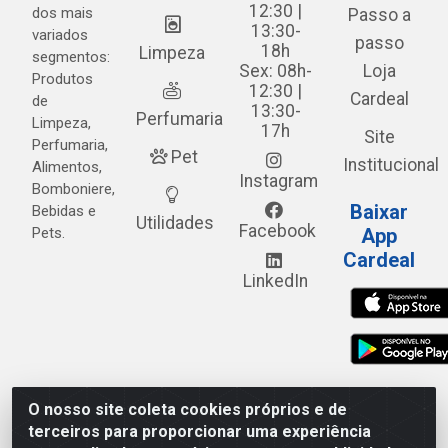
12:30 |
dos mais
Passo a
13:30-
variados
passo
18h
Limpeza
segmentos:
Sex: 08h-
Loja
Produtos
12:30 |
Cardeal
de
13:30-
Perfumaria
Limpeza,
17h
Site
Perfumaria,
Pet
Institucional
Alimentos,
Instagram
Bomboniere,
Baixar
Bebidas e
Utilidades
Facebook
Pets.
App
Cardeal
LinkedIn
O nosso site coleta cookies próprios e de
Cardeal Distribuidora - Estrada Alto do Moura, 582 - Alto
terceiros para proporcionar uma experiência
do Moura - Caruaru/PE - CEP 55.040-120 - CNPJ