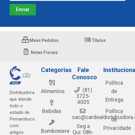
Meus Pedidos
Títulos
Notas Fiscais
Categorias
Fale
Instituciona
Conosco
Política
(81)
Alimentos
de
Distribuidora
3725-
que atende
Entrega
4005
todo o
Bebidas
Política
estado de
sac@cardealdistribuidora
Pernambuco
de
com
Seg a
Privacidade
Bomboniere
Qui: 08h-
artigos