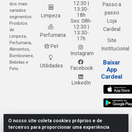
12:30 |
dos mais
Passo a
13:30-
variados
passo
18h
Limpeza
segmentos:
Sex: 08h-
Loja
Produtos
12:30 |
Cardeal
de
13:30-
Perfumaria
Limpeza,
17h
Site
Perfumaria,
Pet
Institucional
Alimentos,
Instagram
Bomboniere,
Baixar
Bebidas e
Utilidades
Facebook
Pets.
App
Cardeal
LinkedIn
O nosso site coleta cookies próprios e de
Cardeal Distribuidora - Estrada Alto do Moura, 582 - Alto
terceiros para proporcionar uma experiência
do Moura - Caruaru/PE - CEP 55.040-120 - CNPJ