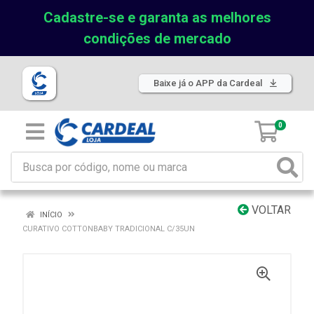
Cadastre-se e garanta as melhores
condições de mercado
Baixe já o APP da Cardeal
0
VOLTAR
INÍCIO
CURATIVO COTTONBABY TRADICIONAL C/35UN