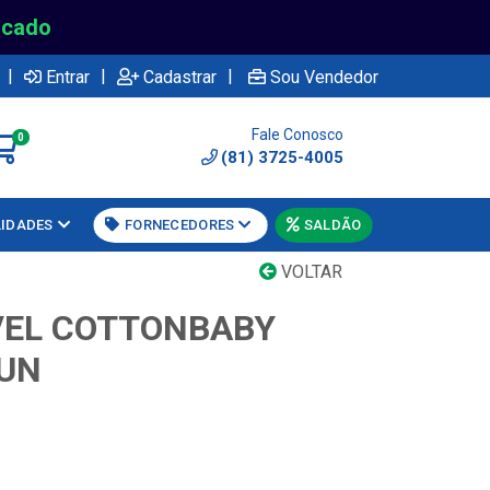
rcado
|
|
|
Entrar
Cadastrar
Sou Vendedor
Fale Conosco
0
(81) 3725-4005
LIDADES
FORNECEDORES
SALDÃO
VOLTAR
VEL COTTONBABY
UN