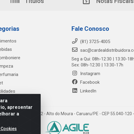
Títulos
Notas Fiscais
egorias
Fale Conosco
limentos
(81) 3725-4005
ebidas
sac@cardealdistribuidora.
omboniere
Seg a Qui: 08h-12:30 | 13:30-18
Sex: 08h-12:30 | 13:30-17h
impeza
Instagram
erfumaria
Facebook
et
LinkedIn
tilidades
para
io, apresentar
elhorar a
trada Alto do Moura, 582 - Alto do Moura - Caruaru/PE - CEP 55.040-12
 Cookies