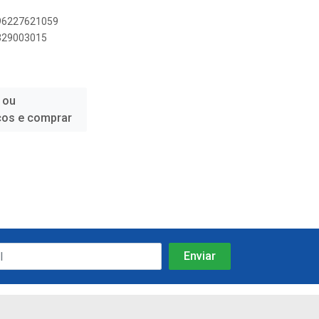
896227621059
9329003015
 ou
ços e comprar