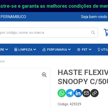
stre-se e garanta as melhores condições de me
E PERNAMBUCO
Seja bem-vindo
ERE
LIMPEZA
PERFUMARIA
PET
UTI
0UN
HASTE FLEXI
SNOOPY C/50
Código: 429329