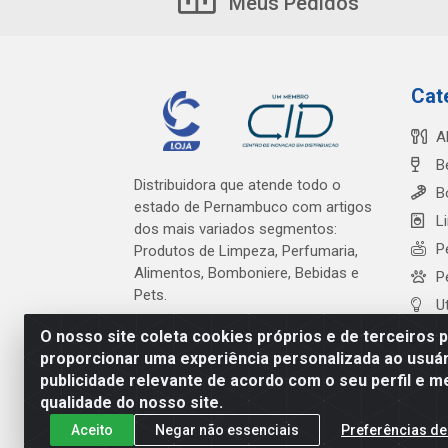
Meus Pedidos
Cat
A
B
Distribuidora que atende todo o
B
estado de Pernambuco com artigos
L
dos mais variados segmentos:
P
Produtos de Limpeza, Perfumaria,
Alimentos, Bomboniere, Bebidas e
P
Pets.
U
O nosso site coleta cookies próprios e de terceiros 
proporcionar uma experiência personalizada ao usuár
publicidade relevante de acordo com o seu perfil e m
Cardeal Distribuidora - Es
qualidade do nosso site.
Aceito
Negar não essenciais
Preferências de