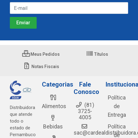
Meus Pedidos
Títulos
Notas Fiscais
Categorias
Fale
Instituciona
Conosco
Política
(81)
Alimentos
de
Distribuidora
3725-
que atende
Entrega
4005
todo o
Bebidas
Política
estado de
sac@cardealdistribuidora
Pernambuco
de