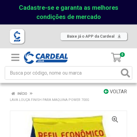
Cadastre-se e garanta as melhores
condições de mercado
Baixe já o APP da Cardeal
0
VOLTAR
INÍCIO
LAVA LOUÇA FINISH PARA MAQUINA POWER 700G