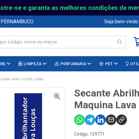
stre-se e garanta as melhores condições de me
E PERNAMBUCO
Seja bem-vindo
ERE
LIMPEZA
PERFUMARIA
PET
UTI
QUINA LAVA LOUCAS 250ML
Secante Abril
Maquina Lava
Código: 129771