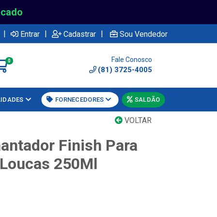
rcado
|
|
|
Entrar
Cadastrar
Sou Vendedor
Fale Conosco
0
(81) 3725-4005
LIDADES
FORNECEDORES
SALDÃO
VOLTAR
hantador Finish Para
 Loucas 250Ml