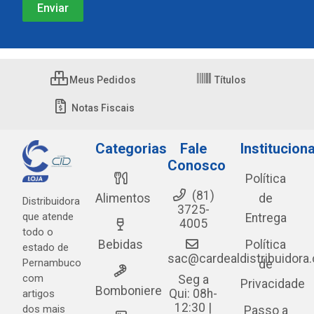
Meus Pedidos
Títulos
Notas Fiscais
Categorias
Fale
Instituciona
Conosco
Política
(81)
Alimentos
de
Distribuidora
3725-
que atende
Entrega
4005
todo o
Bebidas
Política
estado de
sac@cardealdistribuidora
Pernambuco
de
com
Seg a
Privacidade
Bomboniere
Qui: 08h-
artigos
12:30 |
dos mais
Passo a