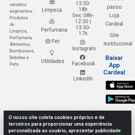
13:30-
variados
passo
18h
Limpeza
segmentos:
Sex: 08h-
Loja
Produtos
12:30 |
Cardeal
de
13:30-
Perfumaria
Limpeza,
17h
Site
Perfumaria,
Pet
Institucional
Alimentos,
Instagram
Bomboniere,
Baixar
Bebidas e
Utilidades
Facebook
Pets.
App
Cardeal
LinkedIn
O nosso site coleta cookies próprios e de
Cardeal Distribuidora - Estrada Alto do Moura, 582 - Alto
terceiros para proporcionar uma experiência
do Moura - Caruaru/PE - CEP 55.040-120 - CNPJ
personalizada ao usuário, apresentar publicidade
05.253.499/0001-62