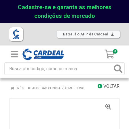
Cadastre-se e garanta as melhores
condições de mercado
Baixe já o APP da Cardeal
0
VOLTAR
INÍCIO
ALGODAO CLINOFF 25G MULTIUSO