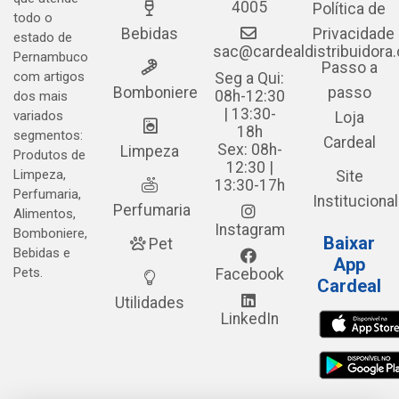
4005
Política de
todo o
Bebidas
Privacidade
estado de
sac@cardealdistribuidora
Pernambuco
Passo a
com artigos
Seg a Qui:
Bomboniere
passo
08h-12:30
dos mais
| 13:30-
variados
Loja
18h
segmentos:
Cardeal
Sex: 08h-
Limpeza
Produtos de
12:30 |
Limpeza,
Site
13:30-17h
Perfumaria,
Institucional
Perfumaria
Alimentos,
Instagram
Bomboniere,
Baixar
Pet
Bebidas e
App
Pets.
Facebook
Cardeal
Utilidades
LinkedIn