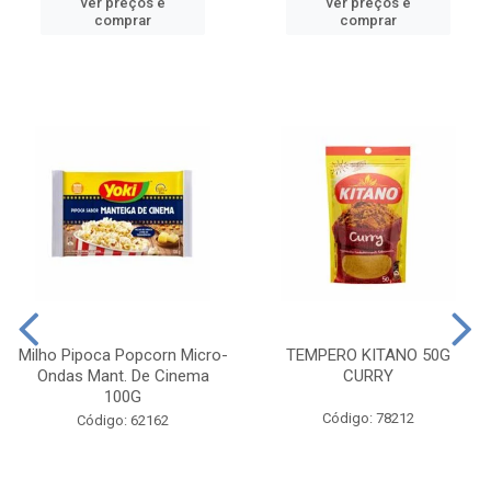
ver preços e
ver preços e
comprar
comprar
Milho Pipoca Popcorn Micro-
TEMPERO KITANO 50G
Ondas Mant. De Cinema
CURRY
100G
Código: 78212
Código: 62162