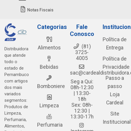
Notas Fiscais
Categorias
Fale
Institucion
Conosco
Política de
(81)
Alimentos
Entrega
Distribuidora
3725-
que atende
4005
Política de
todo o
Bebidas
Privacidade
estado de
sac@cardealdistribuidora
Pernambuco
Passo a
com artigos
Seg a Qui:
Bomboniere
passo
08h-12:30
dos mais
| 13:30-
variados
Loja
18h
segmentos:
Cardeal
Sex: 08h-
Limpeza
Produtos de
12:30 |
Limpeza,
Site
13:30-17h
Perfumaria,
Institucional
Perfumaria
Alimentos,