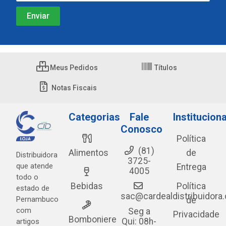
Meus Pedidos
Títulos
Notas Fiscais
Categorias
Fale
Instituciona
Conosco
Política
(81)
Alimentos
de
Distribuidora
3725-
que atende
Entrega
4005
todo o
Bebidas
Política
estado de
sac@cardealdistribuidora
Pernambuco
de
com
Seg a
Privacidade
Bomboniere
Qui: 08h-
artigos