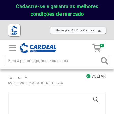
Cadastre-se e garanta as melhores
condições de mercado
Baixe já o APP da Cardeal
0
VOLTAR
INÍCIO
SARDINHAS COM OLEO 88 SIMPLES 125G