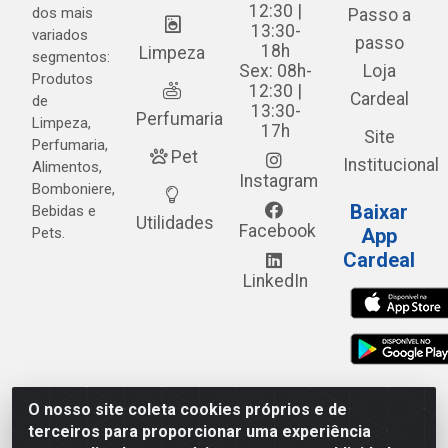
12:30 |
dos mais
Passo a
13:30-
variados
passo
18h
Limpeza
segmentos:
Sex: 08h-
Loja
Produtos
12:30 |
Cardeal
de
13:30-
Perfumaria
Limpeza,
17h
Site
Perfumaria,
Pet
Institucional
Alimentos,
Instagram
Bomboniere,
Baixar
Bebidas e
Utilidades
Facebook
Pets.
App
Cardeal
LinkedIn
O nosso site coleta cookies próprios e de
Cardeal Distribuidora - Estrada Alto do Moura, 582 - Alto
terceiros para proporcionar uma experiência
do Moura - Caruaru/PE - CEP 55.040-120 - CNPJ