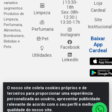
| 13:30-
variados
Loja
18h
segmentos:
Cardeal
Sex: 08h-
Limpeza
Produtos de
12:30 |
Limpeza,
Site
13:30-17h
Perfumaria,
Institucional
Perfumaria
Alimentos,
Instagram
Bomboniere,
Baixar
Pet
Bebidas e
App
Pets.
Facebook
Cardeal
Utilidades
LinkedIn
O nosso site coleta cookies próprios e de
Cardeal Distribuidora - Estrada Alto do Moura, 582 - Alto do
terceiros para proporcionar uma experiência
Moura - Caruaru/PE - CEP 55.040-120 - CNPJ
personalizada ao usuário, apresentar publicidade
05.253.499/0001-62
relevante de acordo com o seu perfil e melhorar a
qualidade do nosso site.