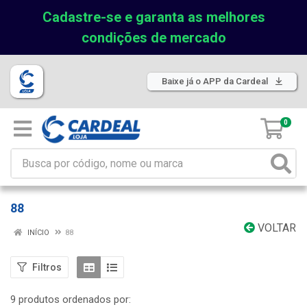
Cadastre-se e garanta as melhores
condições de mercado
Baixe já o APP da Cardeal
0
88
VOLTAR
INÍCIO
88
Filtros
9 produtos ordenados por: