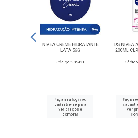
 DESODORANTE
NIVEA CREME HIDRATANTE
DS NIVEA 
H ACTIVE 90ML
LATA 56G
200ML CLR
: 427831
Código: 305421
Código
u login ou
Faça seu login ou
Faça seu
e-se para
cadastre-se para
cadastr
reços e
ver preços e
ver p
mprar
comprar
com