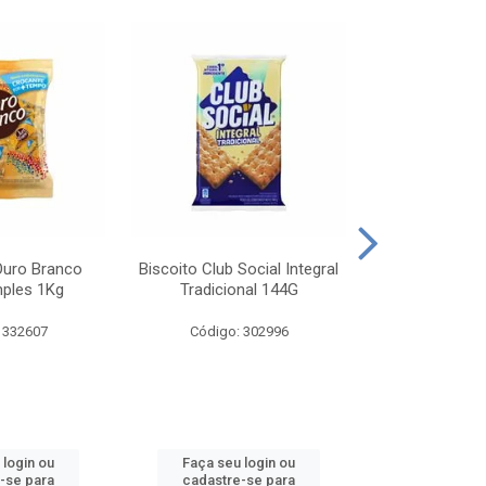
Ouro Branco
Biscoito Club Social Integral
BISCOITO OR
mples 1Kg
Tradicional 144G
MONDELEZ S
 332607
Código: 302996
Código:
 login ou
Faça seu login ou
Faça seu 
-se para
cadastre-se para
cadastre