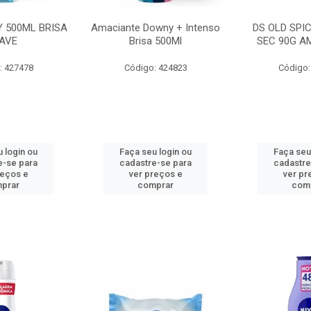
 500ML BRISA
Amaciante Downy + Intenso
DS OLD SPI
AVE
Brisa 500Ml
SEC 90G A
: 427478
Código: 424823
Código:
 login ou
Faça seu login ou
Faça seu
e-se para
cadastre-se para
cadastre
reços e
ver preços e
ver pr
prar
comprar
com