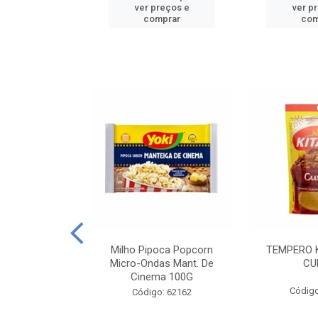
reços e
ver preços e
ver p
mprar
comprar
com
E MANDIOCA
Milho Pipoca Popcorn
TEMPERO 
 TRADICIONAL
Micro-Ondas Mant. De
CU
I 200G
Cinema 100G
Código
: 428198
Código: 62162