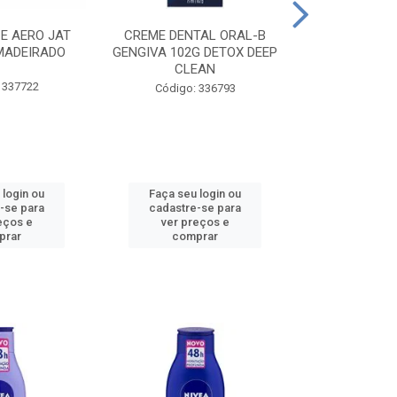
CE AERO JAT
CREME DENTAL ORAL-B
CREME DENT
MADEIRADO
GENGIVA 102G DETOX DEEP
KIDS M
CLEAN
 337722
Código:
Código: 336793
 login ou
Faça seu login ou
Faça seu 
-se para
cadastre-se para
cadastre
eços e
ver preços e
ver pr
prar
comprar
comp