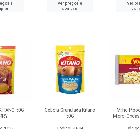
reços e
ver preços e
ver pr
prar
comprar
com
KITANO 50G
Cebola Granulada Kitano
Milho Pipo
RRY
50G
Micro-Ondas
: 78212
Código: 78204
Código