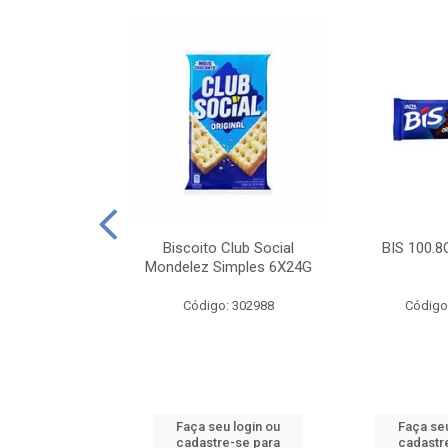
e Royal Simples
Biscoito Club Social
BIS 100.8
00G
Mondelez Simples 6X24G
: 190217
Código: 302988
Código
u login ou
Faça seu login ou
Faça seu
e-se para
cadastre-se para
cadastr