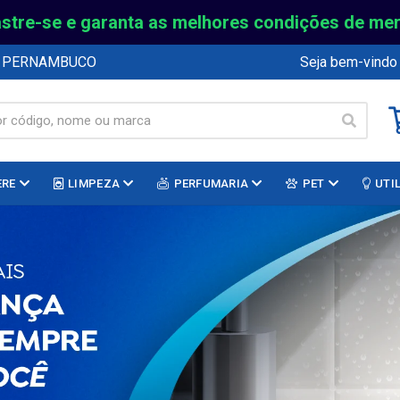
stre-se e garanta as melhores condições de me
E PERNAMBUCO
Seja bem-vindo
ERE
LIMPEZA
PERFUMARIA
PET
UTI