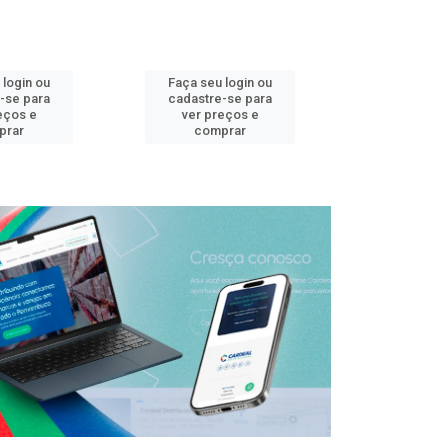
 login ou
Faça seu login ou
Faça seu 
-se para
cadastre-se para
cadastre
eços e
ver preços e
ver pr
prar
comprar
comp