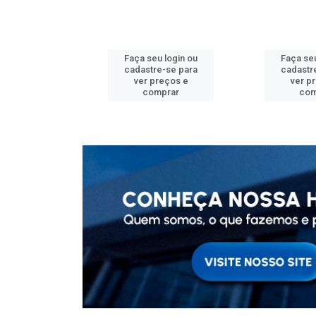
u login ou
Faça seu login ou
Faça seu
e-se para
cadastre-se para
cadastr
reços e
ver preços e
ver p
mprar
comprar
com