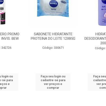
AERO PROMO
SABONETE HIDRATANTE
HIDRA
 INVIS. BEW
PROTEINA DO LEITE 12X85G
DESODORANT
20
: 342726
Código: 330671
Código:
 login ou
Faça seu login ou
Faça seu
e-se para
cadastre-se para
cadastre
reços e
ver preços e
ver pr
prar
comprar
com