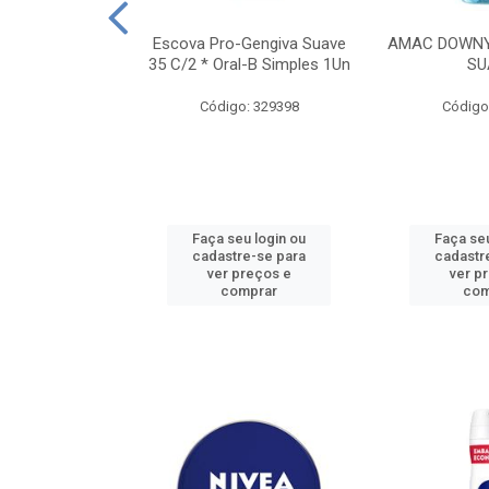
TES ALWAYS
Escova Pro-Gengiva Suave
AMAC DOWNY
AMANHO M, 8
35 C/2 * Oral-B Simples 1Un
SU
DADES
Código: 329398
Código
: 188689
u login ou
Faça seu login ou
Faça seu
e-se para
cadastre-se para
cadastr
reços e
ver preços e
ver p
mprar
comprar
com