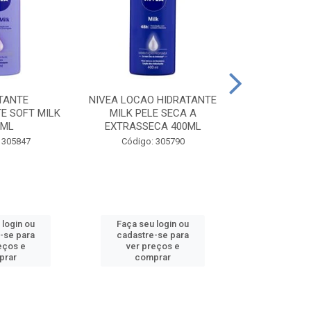
TANTE
NIVEA LOCAO HIDRATANTE
NIVEA LOCAO
E SOFT MILK
MILK PELE SECA A
MILK PEL
0ML
EXTRASSECA 400ML
EXTRASSE
 305847
Código: 305790
Código:
 login ou
Faça seu login ou
Faça seu 
-se para
cadastre-se para
cadastre
eços e
ver preços e
ver pr
prar
comprar
comp