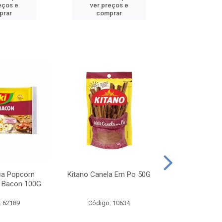
eços e
ver preços e
ver pr
prar
comprar
comp
ca Popcorn
Kitano Canela Em Po 50G
FAROFA DE
 Bacon 100G
BACON YO
: 62189
Código: 10634
Código: