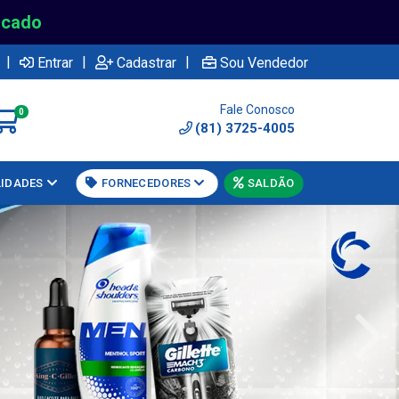
rcado
|
|
|
Entrar
Cadastrar
Sou Vendedor
Fale Conosco
0
(81) 3725-4005
LIDADES
FORNECEDORES
SALDÃO