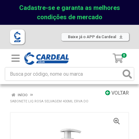
Cadastre-se e garanta as melhores
condições de mercado
Baixe já o APP da Cardeal
0
VOLTAR
INÍCIO
SABONETE LIQ ROSA SELVAGEM 400ML ERVA DO