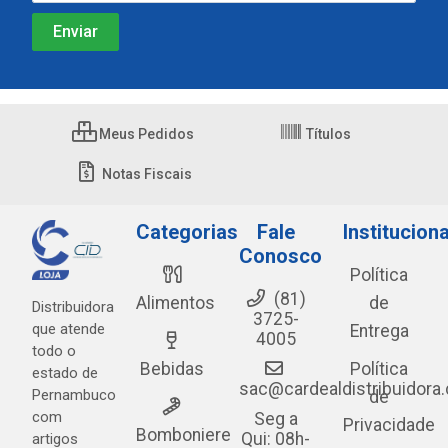
Meus Pedidos
Títulos
Notas Fiscais
Categorias
Fale
Instituciona
Conosco
Política
(81)
Alimentos
de
Distribuidora
3725-
que atende
Entrega
4005
todo o
Bebidas
Política
estado de
sac@cardealdistribuidora
Pernambuco
de
com
Seg a
Privacidade
Bomboniere
Qui: 08h-
artigos