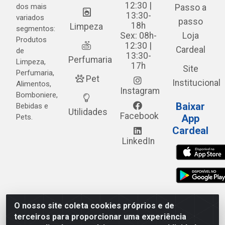
12:30 |
dos mais
Passo a
13:30-
variados
passo
18h
Limpeza
segmentos:
Sex: 08h-
Loja
Produtos
12:30 |
Cardeal
de
13:30-
Perfumaria
Limpeza,
17h
Site
Perfumaria,
Pet
Institucional
Alimentos,
Instagram
Bomboniere,
Baixar
Bebidas e
Utilidades
Facebook
Pets.
App
Cardeal
LinkedIn
O nosso site coleta cookies próprios e de
Cardeal Distribuidora - Estrada Alto do Moura, 582 - Alto
terceiros para proporcionar uma experiência
do Moura - Caruaru/PE - CEP 55.040-120 - CNPJ