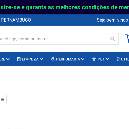
stre-se e garanta as melhores condições de me
E PERNAMBUCO
Seja bem-vindo
ERE
LIMPEZA
PERFUMARIA
PET
UTI