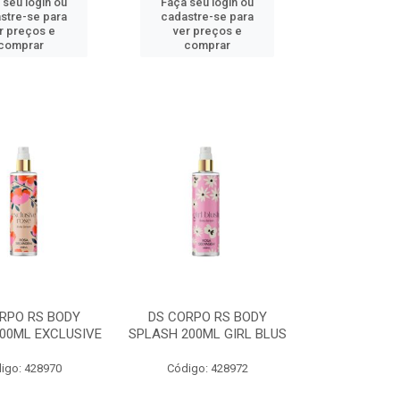
 seu login ou
Faça seu login ou
stre-se para
cadastre-se para
r preços e
ver preços e
comprar
comprar
RPO RS BODY
DS CORPO RS BODY
00ML EXCLUSIVE
SPLASH 200ML GIRL BLUS
igo: 428970
Código: 428972