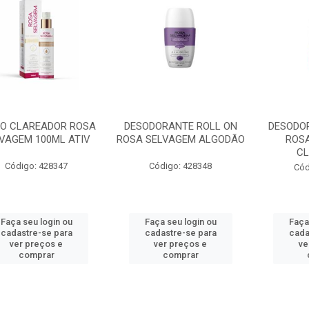
DO CLAREADOR ROSA
DESODORANTE ROLL ON
DESODO
VAGEM 100ML ATIV
ROSA SELVAGEM ALGODÃO
ROS
C
Código: 428347
Código: 428348
Cód
Faça seu login ou
Faça seu login ou
Faça
cadastre-se para
cadastre-se para
cada
ver preços e
ver preços e
ve
comprar
comprar