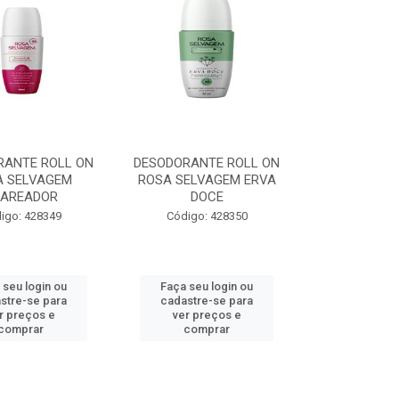
RANTE ROLL ON
DESODORANTE ROLL ON
A SELVAGEM
ROSA SELVAGEM ERVA
LAREADOR
DOCE
igo: 428349
Código: 428350
 seu login ou
Faça seu login ou
stre-se para
cadastre-se para
r preços e
ver preços e
comprar
comprar