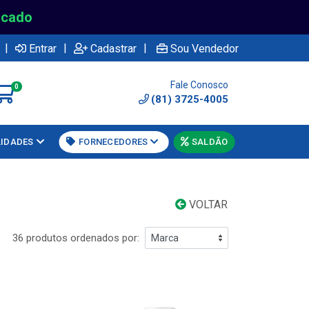
rcado
|
|
|
Entrar
Cadastrar
Sou Vendedor
Fale Conosco
0
(81) 3725-4005
LIDADES
FORNECEDORES
SALDÃO
VOLTAR
36 produtos ordenados por: