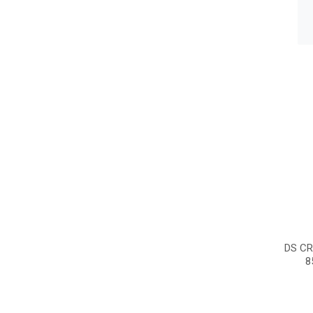
DS C
8