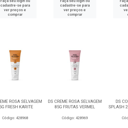
Faça seu login ou
Faça seu login ou
Faça
cadastre-se para
cadastre-se para
cada
ver preços e
ver preços e
ve
comprar
comprar
REME ROSA SELVAGEM
DS CREME ROSA SELVAGEM
DS CO
5G FRESH KARITE
85G FRUTAS VERMEL
SPLASH 2
Código: 428968
Código: 428969
Cód