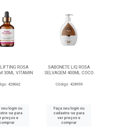
LIFTING ROSA
SABONETE LIQ ROSA
M 30ML VITAMIN
SELVAGEM 400ML COCO
igo: 428662
Código: 428959
 seu login ou
Faça seu login ou
stre-se para
cadastre-se para
r preços e
ver preços e
comprar
comprar