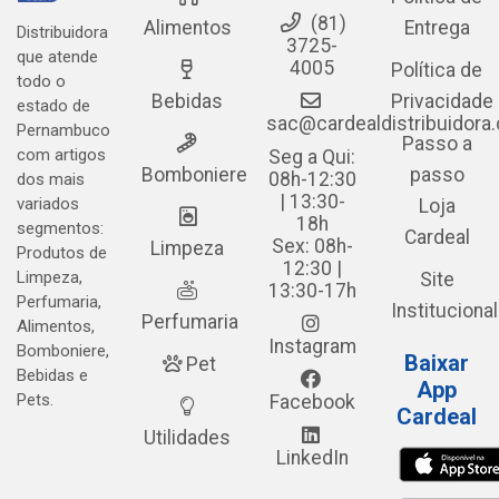
(81)
Alimentos
Entrega
Distribuidora
3725-
que atende
4005
Política de
todo o
Bebidas
Privacidade
estado de
sac@cardealdistribuidora
Pernambuco
Passo a
com artigos
Seg a Qui:
Bomboniere
passo
08h-12:30
dos mais
| 13:30-
variados
Loja
18h
segmentos:
Cardeal
Sex: 08h-
Limpeza
Produtos de
12:30 |
Limpeza,
Site
13:30-17h
Perfumaria,
Institucional
Perfumaria
Alimentos,
Instagram
Bomboniere,
Baixar
Pet
Bebidas e
App
Pets.
Facebook
Cardeal
Utilidades
LinkedIn