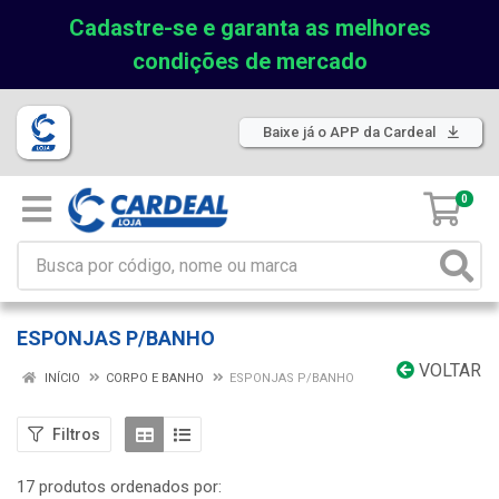
Cadastre-se e garanta as melhores
condições de mercado
Baixe já o APP da Cardeal
0
ESPONJAS P/BANHO
VOLTAR
INÍCIO
CORPO E BANHO
ESPONJAS P/BANHO
Filtros
17 produtos ordenados por: