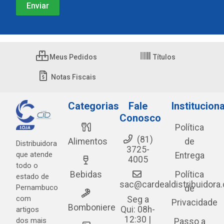
Meus Pedidos
Títulos
Notas Fiscais
Categorias
Fale
Instituciona
Conosco
Política
(81)
Alimentos
de
Distribuidora
3725-
que atende
Entrega
4005
todo o
Bebidas
Política
estado de
sac@cardealdistribuidora
Pernambuco
de
com
Seg a
Privacidade
Bomboniere
Qui: 08h-
artigos
12:30 |
dos mais
Passo a