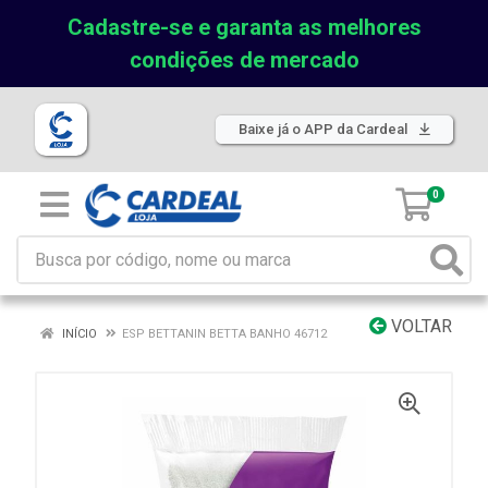
Cadastre-se e garanta as melhores
condições de mercado
Baixe já o APP da Cardeal
0
VOLTAR
INÍCIO
ESP BETTANIN BETTA BANHO 46712