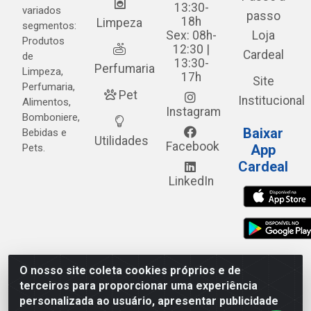
13:30-
variados
passo
18h
Limpeza
segmentos:
Sex: 08h-
Loja
Produtos
12:30 |
Cardeal
de
13:30-
Perfumaria
Limpeza,
17h
Site
Perfumaria,
Pet
Institucional
Alimentos,
Instagram
Bomboniere,
Baixar
Bebidas e
Utilidades
Facebook
Pets.
App
Cardeal
LinkedIn
O nosso site coleta cookies próprios e de
Cardeal Distribuidora - Estrada Alto do Moura, 582 - Alto
terceiros para proporcionar uma experiência
do Moura - Caruaru/PE - CEP 55.040-120 - CNPJ
personalizada ao usuário, apresentar publicidade
05.253.499/0001-62