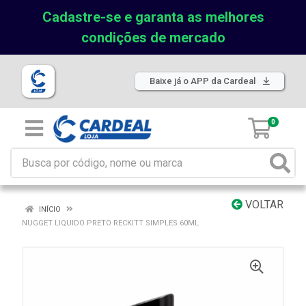
Cadastre-se e garanta as melhores
condições de mercado
Baixe já o APP da Cardeal
0
VOLTAR
INÍCIO
NUGGET LIQUIDO PRETO RECKITT SIMPLES 60ML