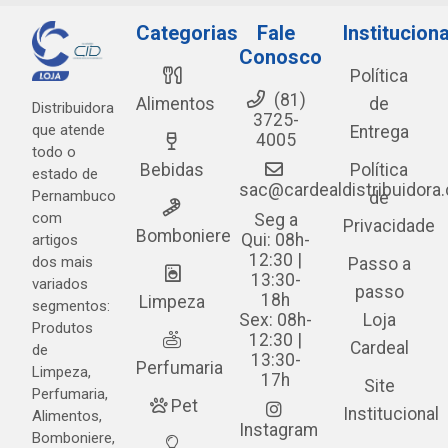
Categorias
Fale
Instituciona
Conosco
Política
(81)
Alimentos
de
Distribuidora
3725-
que atende
Entrega
4005
todo o
Bebidas
Política
estado de
sac@cardealdistribuidora
Pernambuco
de
com
Seg a
Privacidade
Bomboniere
Qui: 08h-
artigos
12:30 |
dos mais
Passo a
13:30-
variados
passo
18h
Limpeza
segmentos:
Sex: 08h-
Loja
Produtos
12:30 |
Cardeal
de
13:30-
Perfumaria
Limpeza,
17h
Site
Perfumaria,
Pet
Institucional
Alimentos,
Instagram
Bomboniere,