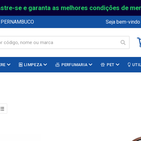
stre-se e garanta as melhores condições de me
E PERNAMBUCO
Seja bem-vindo
ERE
LIMPEZA
PERFUMARIA
PET
UTI