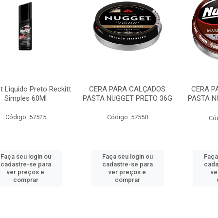
 Liquido Preto Reckitt
CERA PARA CALÇADOS
CERA P
Simples 60Ml
PASTA NUGGET PRETO 36G
PASTA 
Código: 57525
Código: 57550
Có
Faça seu login ou
Faça seu login ou
Faça
cadastre-se para
cadastre-se para
cada
ver preços e
ver preços e
ve
comprar
comprar