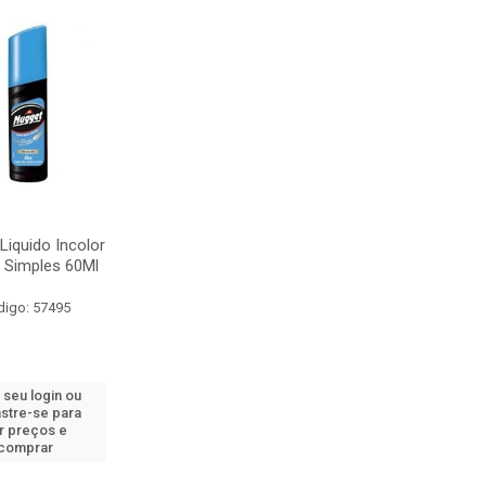
Liquido Incolor
t Simples 60Ml
digo: 57495
 seu login ou
stre-se para
r preços e
comprar