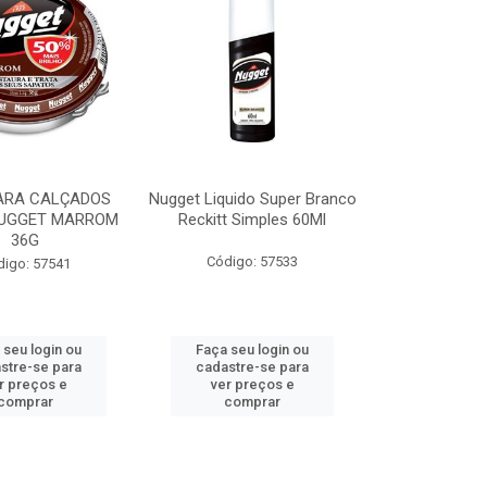
ARA CALÇADOS
Nugget Liquido Super Branco
NUGGET MARROM
Reckitt Simples 60Ml
36G
Código: 57533
digo: 57541
 seu login ou
Faça seu login ou
stre-se para
cadastre-se para
r preços e
ver preços e
comprar
comprar