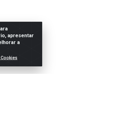
para
io, apresentar
elhorar a
 Cookies