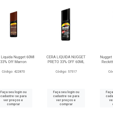
 Liquida Nugget 60Ml
CERA LIQUIDA NUGGET
Nugget 
33% Off Marron
PRETO 33% OFF 60ML
Reckit
Código: 422870
Código: 57517
Có
Faça seu login ou
Faça seu login ou
Faça
cadastre-se para
cadastre-se para
cada
ver preços e
ver preços e
ve
comprar
comprar