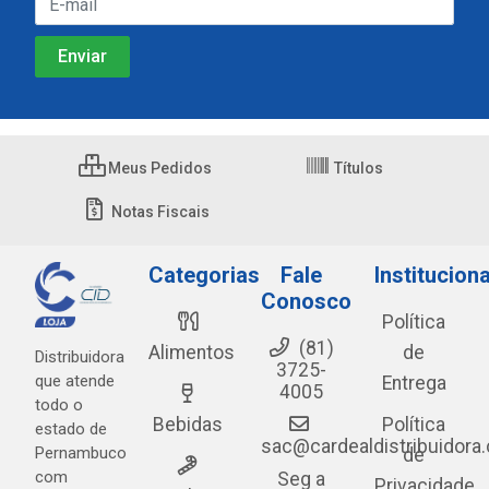
Meus Pedidos
Títulos
Notas Fiscais
Categorias
Fale
Instituciona
Conosco
Política
(81)
Alimentos
de
Distribuidora
3725-
que atende
Entrega
4005
todo o
Bebidas
Política
estado de
sac@cardealdistribuidora
Pernambuco
de
com
Seg a
Privacidade