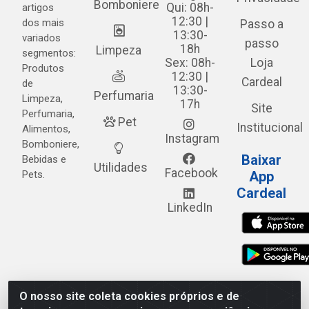
Bomboniere
Qui: 08h-
artigos
12:30 |
dos mais
Passo a
13:30-
variados
passo
18h
Limpeza
segmentos:
Sex: 08h-
Loja
Produtos
12:30 |
Cardeal
de
13:30-
Perfumaria
Limpeza,
17h
Site
Perfumaria,
Pet
Institucional
Alimentos,
Instagram
Bomboniere,
Baixar
Bebidas e
Utilidades
Facebook
Pets.
App
Cardeal
LinkedIn
O nosso site coleta cookies próprios e de
Cardeal Distribuidora - Estrada Alto do Moura, 582 - Alto