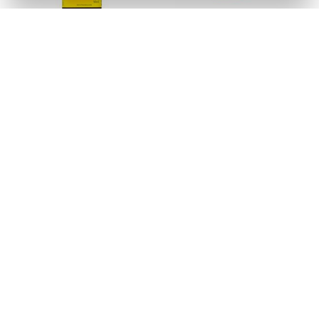
Aroma Dr. Oetker Baunilha
Fermento Pó Químico Dr
30G
Oetker Embalagem
Econômica 100G
Código: 334308
Código: 334316
Faça seu login ou
Faça seu login ou
cadastre-se para
cadastre-se para
ver preços e
ver preços e
comprar
comprar