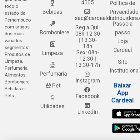
4005
Política de
todo o
Bebidas
Privacidade
estado de
sac@cardealdistribuidora
Pernambuco
Passo a
com artigos
Seg a Qui:
Bomboniere
passo
08h-12:30
dos mais
| 13:30-
variados
Loja
18h
segmentos:
Cardeal
Sex: 08h-
Limpeza
Produtos de
12:30 |
Limpeza,
Site
13:30-17h
Perfumaria,
Institucional
Perfumaria
Alimentos,
Instagram
Bomboniere,
Baixar
Pet
Bebidas e
App
Pets.
Facebook
Cardeal
Utilidades
LinkedIn