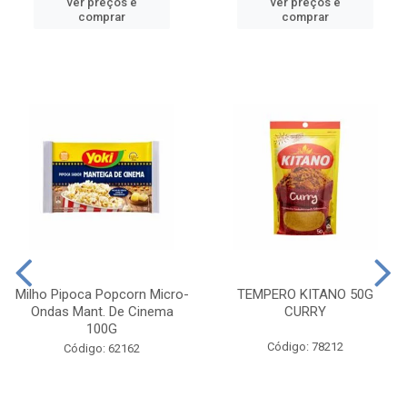
ver preços e
ver preços e
comprar
comprar
Milho Pipoca Popcorn Micro-
TEMPERO KITANO 50G
Ondas Mant. De Cinema
CURRY
100G
Código: 78212
Código: 62162