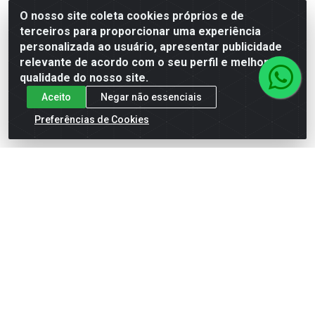
Código: 430398
Código: 421146
O nosso site coleta cookies próprios e de
terceiros para proporcionar uma experiência
personalizada ao usuário, apresentar publicidade
Faça seu login ou
Faça seu login ou
relevante de acordo com o seu perfil e melhorar a
cadastre-se para
cadastre-se para
qualidade do nosso site.
ver preços e
ver preços e
comprar
comprar
Aceito
Negar não essenciais
Preferências de Cookies
Cadastre-se para receber nossas ofertas!