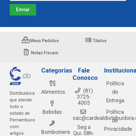
Meus Pedidos
Títulos
Notas Fiscais
Categorias
Fale
Instituciona
Conosco
Política
(81)
Alimentos
de
Distribuidora
3725-
que atende
Entrega
4005
todo o
Bebidas
Política
estado de
sac@cardealdistribuidora
Pernambuco
de
com
Seg a
Privacidade
Bomboniere
Qui: 08h-
artigos