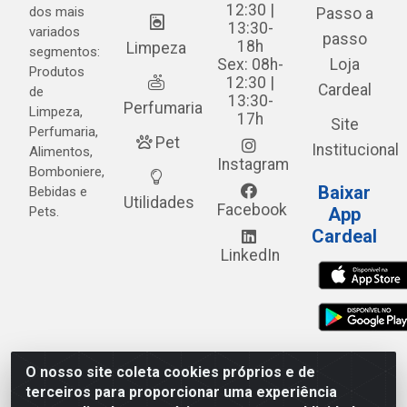
12:30 |
dos mais
Passo a
13:30-
variados
passo
18h
Limpeza
segmentos:
Sex: 08h-
Loja
Produtos
12:30 |
Cardeal
de
13:30-
Perfumaria
Limpeza,
17h
Site
Perfumaria,
Pet
Institucional
Alimentos,
Instagram
Bomboniere,
Baixar
Bebidas e
Utilidades
Facebook
Pets.
App
Cardeal
LinkedIn
O nosso site coleta cookies próprios e de
Cardeal Distribuidora - Estrada Alto do Moura, 582 - Alto
terceiros para proporcionar uma experiência
do Moura - Caruaru/PE - CEP 55.040-120 - CNPJ