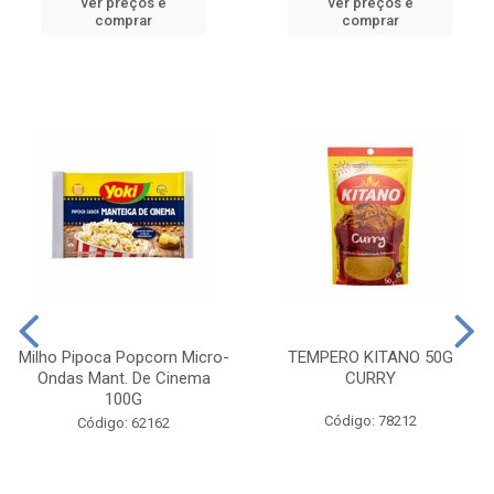
ver preços e
ver preços e
comprar
comprar
Milho Pipoca Popcorn Micro-
TEMPERO KITANO 50G
Ondas Mant. De Cinema
CURRY
100G
Código: 78212
Código: 62162