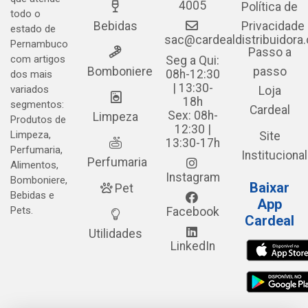
4005
Política de
todo o
Bebidas
Privacidade
estado de
sac@cardealdistribuidora
Pernambuco
Passo a
com artigos
Seg a Qui:
Bomboniere
passo
08h-12:30
dos mais
| 13:30-
variados
Loja
18h
segmentos:
Cardeal
Sex: 08h-
Limpeza
Produtos de
12:30 |
Limpeza,
Site
13:30-17h
Perfumaria,
Institucional
Perfumaria
Alimentos,
Instagram
Bomboniere,
Baixar
Pet
Bebidas e
App
Pets.
Facebook
Cardeal
Utilidades
LinkedIn