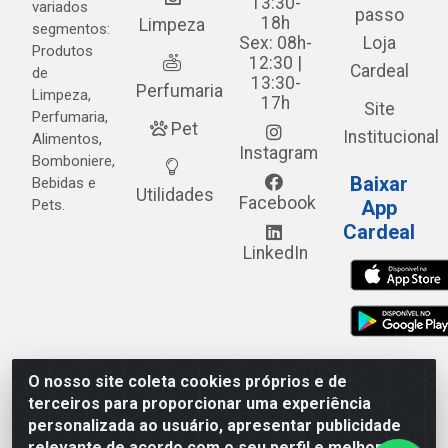
13:30-
variados
passo
18h
Limpeza
segmentos:
Sex: 08h-
Loja
Produtos
12:30 |
Cardeal
de
13:30-
Perfumaria
Limpeza,
17h
Site
Perfumaria,
Pet
Institucional
Alimentos,
Instagram
Bomboniere,
Baixar
Bebidas e
Utilidades
Facebook
Pets.
App
Cardeal
LinkedIn
O nosso site coleta cookies próprios e de
Cardeal Distribuidora - Estrada Alto do Moura, 582 - Alto
terceiros para proporcionar uma experiência
do Moura - Caruaru/PE - CEP 55.040-120 - CNPJ
personalizada ao usuário, apresentar publicidade
05.253.499/0001-62
relevante de acordo com o seu perfil e melhorar a