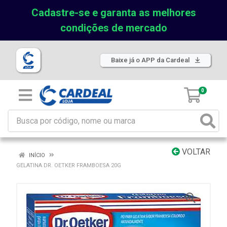
Cadastre-se e garanta as melhores
condições de mercado
Baixe já o APP da Cardeal
0
VOLTAR
INÍCIO
GELATINA DR. OETKER FRAMBOESA 20G