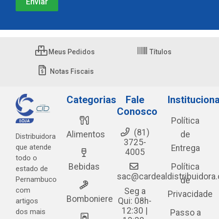
Meus Pedidos
Títulos
Notas Fiscais
Categorias
Fale
Instituciona
Conosco
Política
(81)
Alimentos
de
Distribuidora
3725-
que atende
Entrega
4005
todo o
Bebidas
Política
estado de
sac@cardealdistribuidora
Pernambuco
de
com
Seg a
Privacidade
Bomboniere
Qui: 08h-
artigos
12:30 |
dos mais
Passo a