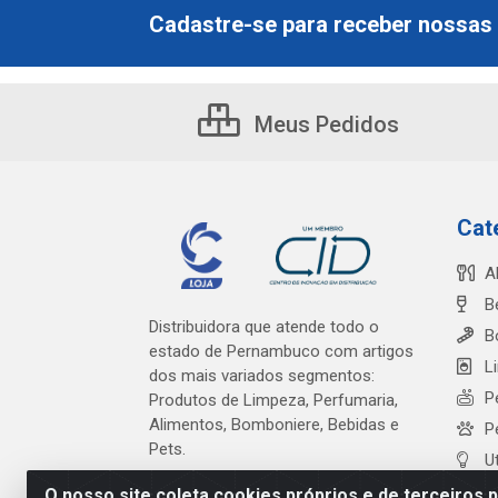
Cadastre-se para receber nossas 
Meus Pedidos
Cat
A
B
Distribuidora que atende todo o
B
estado de Pernambuco com artigos
L
dos mais variados segmentos:
P
Produtos de Limpeza, Perfumaria,
Alimentos, Bomboniere, Bebidas e
P
Pets.
U
O nosso site coleta cookies próprios e de terceiros 