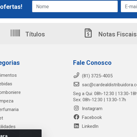
ofertas!
Títulos
Notas Fiscais
egorias
Fale Conosco
limentos
(81) 3725-4005
ebidas
sac@cardealdistribuidora.
omboniere
Seg a Qui: 08h-12:30 | 13:30-18
Sex: 08h-12:30 | 13:30-17h
impeza
Instagram
erfumaria
Facebook
et
LinkedIn
tilidades
para