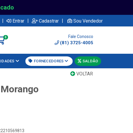
rcado
|
|
|
Entrar
Cadastrar
Sou Vendedor
Fale Conosco
0
(81) 3725-4005
LIDADES
FORNECEDORES
SALDÃO
VOLTAR
 Morango
622210569813