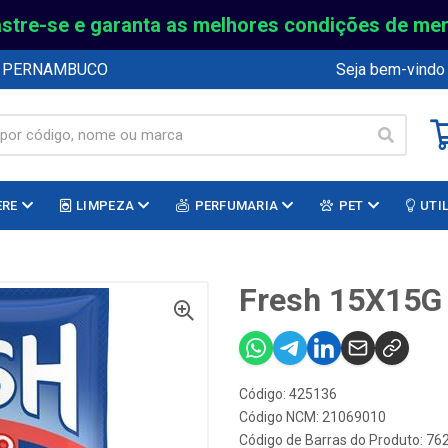
stre-se e garanta as melhores condições de me
E PERNAMBUCO
Seja bem-vindo
ERE
LIMPEZA
PERFUMARIA
PET
UTI
Fresh 15X15G
Código: 425136
Código NCM: 21069010
Código de Barras do Produto: 7