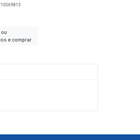
2210569813
 ou
ços e comprar