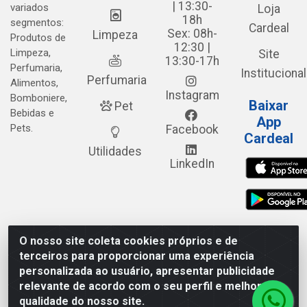
| 13:30-
variados
Loja
18h
segmentos:
Cardeal
Sex: 08h-
Limpeza
Produtos de
12:30 |
Limpeza,
Site
13:30-17h
Perfumaria,
Institucional
Perfumaria
Alimentos,
Instagram
Bomboniere,
Baixar
Pet
Bebidas e
App
Pets.
Facebook
Cardeal
Utilidades
LinkedIn
O nosso site coleta cookies próprios e de
Cardeal Distribuidora - Estrada Alto do Moura, 582 - Alto do
terceiros para proporcionar uma experiência
Moura - Caruaru/PE - CEP 55.040-120 - CNPJ
personalizada ao usuário, apresentar publicidade
05.253.499/0001-62
relevante de acordo com o seu perfil e melhorar a
qualidade do nosso site.