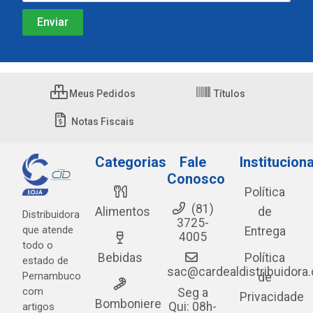
Meus Pedidos
Títulos
Notas Fiscais
Categorias
Fale
Instituciona
Conosco
Política
(81)
Alimentos
de
Distribuidora
3725-
que atende
Entrega
4005
todo o
Bebidas
Política
estado de
sac@cardealdistribuidora
Pernambuco
de
com
Seg a
Privacidade
Bomboniere
Qui: 08h-
artigos