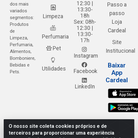
12:30 |
dos mais
Passo a
13:30-
variados
passo
18h
Limpeza
segmentos:
Sex: 08h-
Loja
Produtos
12:30 |
Cardeal
de
13:30-
Perfumaria
Limpeza,
17h
Site
Perfumaria,
Pet
Institucional
Alimentos,
Instagram
Bomboniere,
Baixar
Bebidas e
Utilidades
Facebook
Pets.
App
Cardeal
LinkedIn
O nosso site coleta cookies próprios e de
Cardeal Distribuidora - Estrada Alto do Moura, 582 - Alto
terceiros para proporcionar uma experiência
do Moura - Caruaru/PE - CEP 55.040-120 - CNPJ