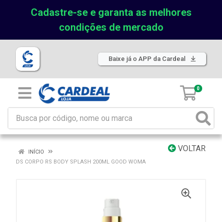
Cadastre-se e garanta as melhores
condições de mercado
Baixe já o APP da Cardeal
0
VOLTAR
INÍCIO
DS CORPO RS BODY SPLASH 200ML GOOD WOMA