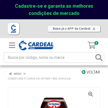
Cadastre-se e garanta as melhores
condições de mercado
Baixe já o APP da Cardeal
0
VOLTAR
INÍCIO
COBERTURA P/SORVE DR.OETKER 190G CHOCOLA