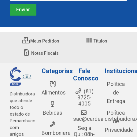
Meus Pedidos
Títulos
Notas Fiscais
Categorias
Fale
Instituciona
Conosco
Política
(81)
Alimentos
de
Distribuidora
3725-
que atende
Entrega
4005
todo o
Bebidas
Política
estado de
sac@cardealdistribuidora
Pernambuco
de
com
Seg a
Privacidade
Bomboniere
Qui: 08h-
artigos