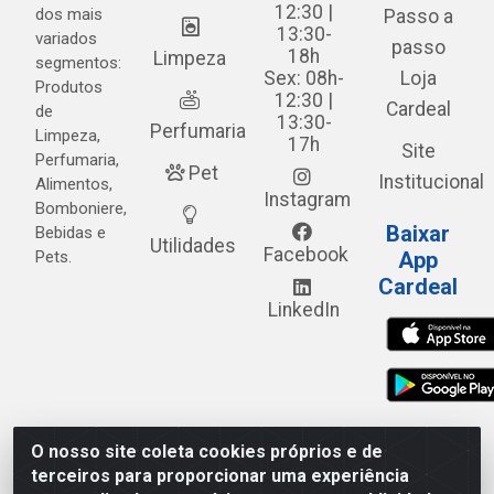
12:30 |
dos mais
Passo a
13:30-
variados
passo
18h
Limpeza
segmentos:
Sex: 08h-
Loja
Produtos
12:30 |
Cardeal
de
13:30-
Perfumaria
Limpeza,
17h
Site
Perfumaria,
Pet
Institucional
Alimentos,
Instagram
Bomboniere,
Baixar
Bebidas e
Utilidades
Facebook
Pets.
App
Cardeal
LinkedIn
O nosso site coleta cookies próprios e de
Cardeal Distribuidora - Estrada Alto do Moura, 582 - Alto
terceiros para proporcionar uma experiência
do Moura - Caruaru/PE - CEP 55.040-120 - CNPJ