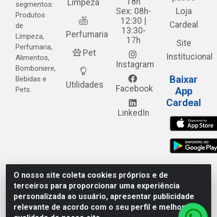
18h
Limpeza
segmentos:
Sex: 08h-
Loja
Produtos
12:30 |
Cardeal
de
13:30-
Perfumaria
Limpeza,
17h
Site
Perfumaria,
Pet
Institucional
Alimentos,
Instagram
Bomboniere,
Baixar
Bebidas e
Utilidades
Facebook
Pets.
App
Cardeal
LinkedIn
O nosso site coleta cookies próprios e de
Cardeal Distribuidora - Estrada Alto do Moura, 582 - Alto
terceiros para proporcionar uma experiência
do Moura - Caruaru/PE - CEP 55.040-120 - CNPJ
personalizada ao usuário, apresentar publicidade
05.253.499/0001-62
relevante de acordo com o seu perfil e melhorar a