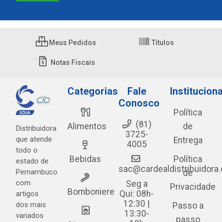
Meus Pedidos
Títulos
Notas Fiscais
Categorias
Fale
Instituciona
Conosco
Política
(81)
Alimentos
de
Distribuidora
3725-
que atende
Entrega
4005
todo o
Bebidas
Política
estado de
sac@cardealdistribuidora
Pernambuco
de
com
Seg a
Privacidade
Bomboniere
Qui: 08h-
artigos
12:30 |
dos mais
Passo a
13:30-
variados
passo