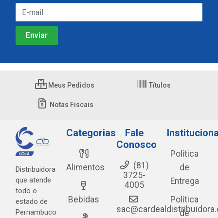
Meus Pedidos
Títulos
Notas Fiscais
Categorias
Fale
Instituciona
Conosco
Política
(81)
Alimentos
de
Distribuidora
3725-
que atende
Entrega
4005
todo o
Bebidas
Política
estado de
sac@cardealdistribuidora
Pernambuco
de