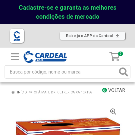
Cadastre-se e garanta as melhores
condições de mercado
Baixe já o APP da Cardeal
0
VOLTAR
INÍCIO
CHÁ MATE DR. OETKER CAIXA 10X15G