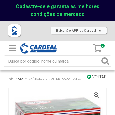
Cadastre-se e garanta as melhores
condições de mercado
Baixe já o APP da Cardeal
0
VOLTAR
INÍCIO
CHÁ BOLDO DR. OETKER CAIXA 10X10G