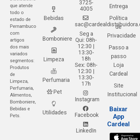
3725-
que atende
Entrega
4005
todo o
Bebidas
Política
estado de
sac@cardealdistribuidora
Pernambuco
de
com
Seg a
Privacidade
Bomboniere
Qui: 08h-
artigos
12:30 |
dos mais
Passo a
13:30-
variados
passo
18h
Limpeza
segmentos:
Sex: 08h-
Loja
Produtos
12:30 |
Cardeal
de
13:30-
Perfumaria
Limpeza,
17h
Site
Perfumaria,
Pet
Institucional
Alimentos,
Instagram
Bomboniere,
Baixar
Bebidas e
Utilidades
Facebook
Pets.
App
Cardeal
LinkedIn