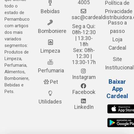
4005
Política de
todo o
Bebidas
Privacidade
estado de
sac@cardealdistribuidora
Pernambuco
Passo a
com artigos
Seg a Qui:
Bomboniere
passo
08h-12:30
dos mais
| 13:30-
variados
Loja
18h
segmentos:
Cardeal
Sex: 08h-
Limpeza
Produtos de
12:30 |
Limpeza,
Site
13:30-17h
Perfumaria,
Institucional
Perfumaria
Alimentos,
Instagram
Bomboniere,
Baixar
Pet
Bebidas e
App
Pets.
Facebook
Cardeal
Utilidades
LinkedIn