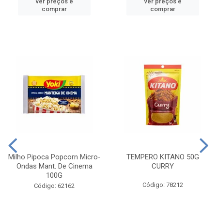
ver preços e
ver preços e
comprar
comprar
Milho Pipoca Popcorn Micro-
TEMPERO KITANO 50G
Ondas Mant. De Cinema
CURRY
100G
Código: 78212
Código: 62162