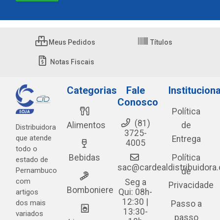
Meus Pedidos
Títulos
Notas Fiscais
Categorias
Fale
Instituciona
Conosco
Política
(81)
Alimentos
de
Distribuidora
3725-
que atende
Entrega
4005
todo o
Bebidas
Política
estado de
sac@cardealdistribuidora
Pernambuco
de
com
Seg a
Privacidade
Bomboniere
Qui: 08h-
artigos
12:30 |
dos mais
Passo a
13:30-
variados
passo