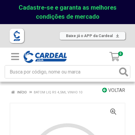
Cadastre-se e garanta as melhores
condições de mercado
Baixe já o APP da Cardeal
0
VOLTAR
INÍCIO
BATOM LIQ RS 4,5ML VINHO 10