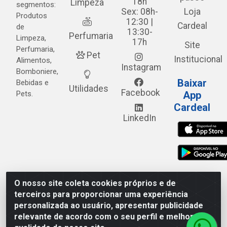
18h
Limpeza
segmentos:
Sex: 08h-
Loja
Produtos
12:30 |
Cardeal
de
13:30-
Perfumaria
Limpeza,
17h
Site
Perfumaria,
Pet
Institucional
Alimentos,
Instagram
Bomboniere,
Baixar
Bebidas e
Utilidades
Facebook
Pets.
App
Cardeal
LinkedIn
O nosso site coleta cookies próprios e de
Cardeal Distribuidora - Estrada Alto do Moura, 582 - Alto
terceiros para proporcionar uma experiência
do Moura - Caruaru/PE - CEP 55.040-120 - CNPJ
personalizada ao usuário, apresentar publicidade
05.253.499/0001-62
relevante de acordo com o seu perfil e melhorar a