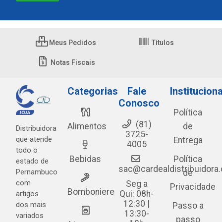
Meus Pedidos
Títulos
Notas Fiscais
Categorias
Fale
Instituciona
Conosco
Política
(81)
Alimentos
de
Distribuidora
3725-
que atende
Entrega
4005
todo o
Bebidas
Política
estado de
sac@cardealdistribuidora
Pernambuco
de
com
Seg a
Privacidade
Bomboniere
Qui: 08h-
artigos
12:30 |
dos mais
Passo a
13:30-
variados
passo