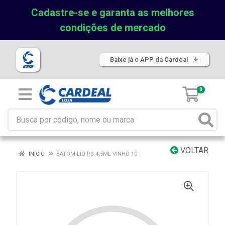
Cadastre-se e garanta as melhores
condições de mercado
Baixe já o APP da Cardeal
0
VOLTAR
INÍCIO
BATOM LIQ RS 4,5ML VINHO 10