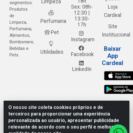
18h
Limpeza
segmentos:
Sex: 08h-
Loja
Produtos
12:30 |
Cardeal
de
13:30-
Perfumaria
Limpeza,
17h
Site
Perfumaria,
Pet
Institucional
Alimentos,
Instagram
Bomboniere,
Baixar
Bebidas e
Utilidades
Facebook
Pets.
App
Cardeal
LinkedIn
O nosso site coleta cookies próprios e de
Cardeal Distribuidora - Estrada Alto do Moura, 582 - Alto
terceiros para proporcionar uma experiência
do Moura - Caruaru/PE - CEP 55.040-120 - CNPJ
personalizada ao usuário, apresentar publicidade
05.253.499/0001-62
relevante de acordo com o seu perfil e melhorar a