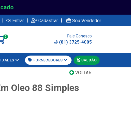
rcado
|
|
|
Entrar
Cadastrar
Sou Vendedor
Fale Conosco
0
(81) 3725-4005
LIDADES
FORNECEDORES
SALDÃO
VOLTAR
m Oleo 88 Simples