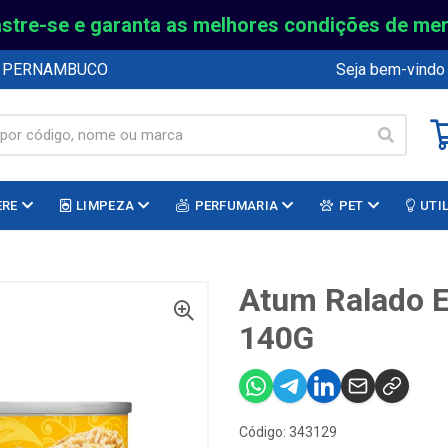
stre-se e garanta as melhores condições de me
E PERNAMBUCO
Seja bem-vindo
ERE
LIMPEZA
PERFUMARIA
PET
UTI
Atum Ralado E
140G
Código: 343129