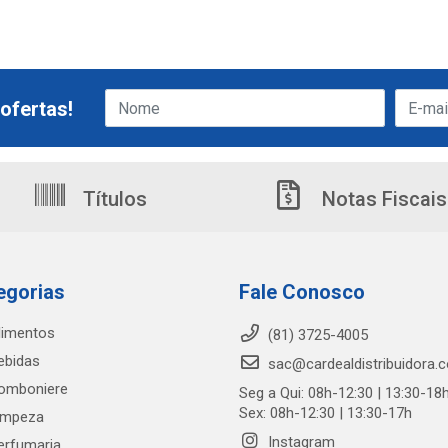
ofertas!
Títulos
Notas Fiscais
egorias
Fale Conosco
limentos
(81) 3725-4005
ebidas
sac@cardealdistribuidora.
omboniere
Seg a Qui: 08h-12:30 | 13:30-18
Sex: 08h-12:30 | 13:30-17h
impeza
Instagram
erfumaria