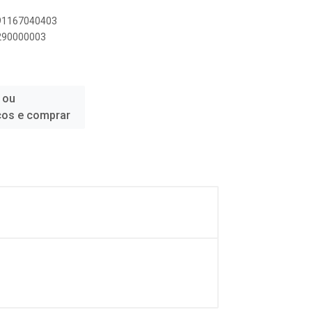
891167040403
1290000003
 ou
ços e comprar