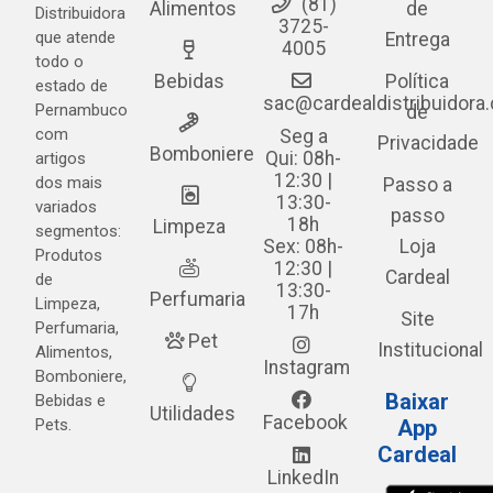
(81)
Alimentos
de
Distribuidora
3725-
que atende
Entrega
4005
todo o
Bebidas
Política
estado de
sac@cardealdistribuidora
Pernambuco
de
com
Seg a
Privacidade
Bomboniere
Qui: 08h-
artigos
12:30 |
dos mais
Passo a
13:30-
variados
passo
18h
Limpeza
segmentos:
Sex: 08h-
Loja
Produtos
12:30 |
Cardeal
de
13:30-
Perfumaria
Limpeza,
17h
Site
Perfumaria,
Pet
Institucional
Alimentos,
Instagram
Bomboniere,
Baixar
Bebidas e
Utilidades
Facebook
Pets.
App
Cardeal
LinkedIn