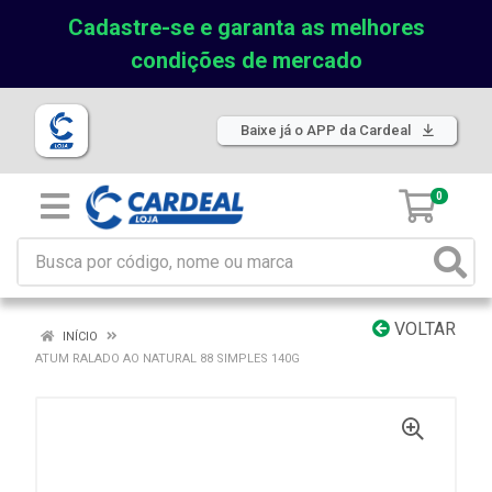
Cadastre-se e garanta as melhores
condições de mercado
Baixe já o APP da Cardeal
0
VOLTAR
INÍCIO
ATUM RALADO AO NATURAL 88 SIMPLES 140G