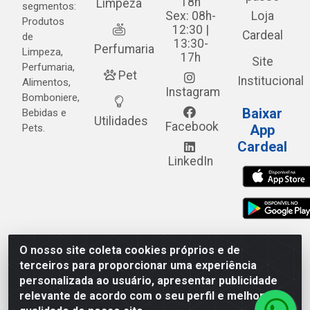
18h
Limpeza
segmentos:
Sex: 08h-
Loja
Produtos
12:30 |
Cardeal
de
13:30-
Perfumaria
Limpeza,
17h
Site
Perfumaria,
Pet
Institucional
Alimentos,
Instagram
Bomboniere,
Baixar
Bebidas e
Utilidades
Facebook
Pets.
App
Cardeal
LinkedIn
O nosso site coleta cookies próprios e de
Cardeal Distribuidora - Estrada Alto do Moura, 582 - Alto
terceiros para proporcionar uma experiência
do Moura - Caruaru/PE - CEP 55.040-120 - CNPJ
personalizada ao usuário, apresentar publicidade
05.253.499/0001-62
relevante de acordo com o seu perfil e melhorar a