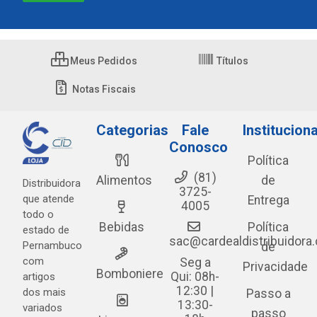
Meus Pedidos
Títulos
Notas Fiscais
Categorias
Fale
Instituciona
Conosco
Política
(81)
Alimentos
de
Distribuidora
3725-
que atende
Entrega
4005
todo o
Bebidas
Política
estado de
sac@cardealdistribuidora
Pernambuco
de
com
Seg a
Privacidade
Bomboniere
Qui: 08h-
artigos
12:30 |
dos mais
Passo a
13:30-
variados
passo