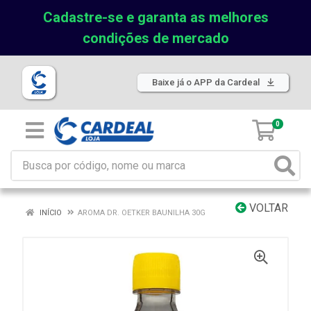
Cadastre-se e garanta as melhores
condições de mercado
Baixe já o APP da Cardeal
0
VOLTAR
INÍCIO
AROMA DR. OETKER BAUNILHA 30G