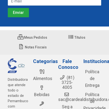
Meus Pedidos
Títulos
Notas Fiscais
Categorias
Fale
Instituciona
Conosco
Política
(81)
Alimentos
de
Distribuidora
3725-
que atende
Entrega
4005
todo o
Bebidas
Política
estado de
sac@cardealdistribuidora
Pernambuco
de
com
Seg a
Privacidade