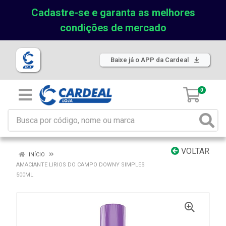
Cadastre-se e garanta as melhores
condições de mercado
Baixe já o APP da Cardeal
0
VOLTAR
INÍCIO
AMACIANTE LIRIOS DO CAMPO DOWNY SIMPLES
500ML