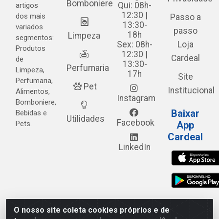
Bomboniere
Qui: 08h-
artigos
12:30 |
dos mais
Passo a
13:30-
variados
passo
18h
Limpeza
segmentos:
Sex: 08h-
Loja
Produtos
12:30 |
Cardeal
de
13:30-
Perfumaria
Limpeza,
17h
Site
Perfumaria,
Pet
Institucional
Alimentos,
Instagram
Bomboniere,
Baixar
Bebidas e
Utilidades
Facebook
Pets.
App
Cardeal
LinkedIn
O nosso site coleta cookies próprios e de
Cardeal Distribuidora - Estrada Alto do Moura, 582 - Alto