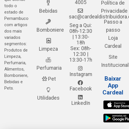
4005
Política de
todo o
Bebidas
Privacidade
estado de
sac@cardealdistribuidora
Pernambuco
Passo a
com artigos
Seg a Qui:
Bomboniere
passo
08h-12:30
dos mais
| 13:30-
variados
Loja
18h
segmentos:
Cardeal
Sex: 08h-
Limpeza
Produtos de
12:30 |
Limpeza,
Site
13:30-17h
Perfumaria,
Institucional
Perfumaria
Alimentos,
Instagram
Bomboniere,
Baixar
Pet
Bebidas e
App
Pets.
Facebook
Cardeal
Utilidades
LinkedIn