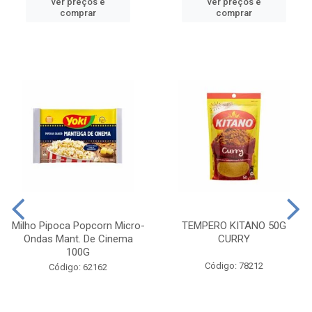
ver preços e
ver preços e
comprar
comprar
Milho Pipoca Popcorn Micro-
TEMPERO KITANO 50G
Ondas Mant. De Cinema
CURRY
100G
Código: 78212
Código: 62162