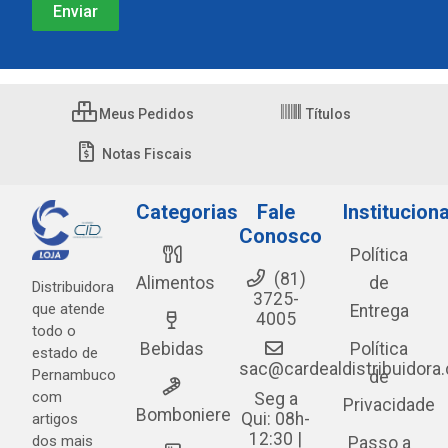
Meus Pedidos
Títulos
Notas Fiscais
Categorias
Fale
Instituciona
Conosco
Política
(81)
Alimentos
de
Distribuidora
3725-
que atende
Entrega
4005
todo o
Bebidas
Política
estado de
sac@cardealdistribuidora
Pernambuco
de
com
Seg a
Privacidade
Bomboniere
Qui: 08h-
artigos
12:30 |
dos mais
Passo a