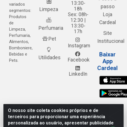
13:30-
variados
passo
18h
Limpeza
segmentos:
Sex: 08h-
Loja
Produtos
12:30 |
Cardeal
de
13:30-
Perfumaria
Limpeza,
17h
Site
Perfumaria,
Pet
Institucional
Alimentos,
Instagram
Bomboniere,
Baixar
Bebidas e
Utilidades
Facebook
Pets.
App
Cardeal
LinkedIn
O nosso site coleta cookies próprios e de
Cardeal Distribuidora - Estrada Alto do Moura, 582 - Alto
terceiros para proporcionar uma experiência
do Moura - Caruaru/PE - CEP 55.040-120 - CNPJ
personalizada ao usuário, apresentar publicidade
05.253.499/0001-62