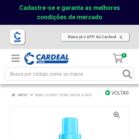
Cadastre-se e garanta as melhores
condições de mercado
Baixe já o APP da Cardeal
0
VOLTAR
INÍCIO
AMAC DOWNY 350ML BRISA SUAVE