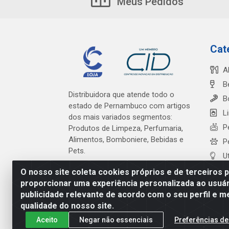
Meus Pedidos
Cat
A
B
Distribuidora que atende todo o
B
estado de Pernambuco com artigos
L
dos mais variados segmentos:
P
Produtos de Limpeza, Perfumaria,
Alimentos, Bomboniere, Bebidas e
P
Pets.
U
O nosso site coleta cookies próprios e de terceiros 
proporcionar uma experiência personalizada ao usuár
publicidade relevante de acordo com o seu perfil e m
Cardeal Distribuidora - Es
qualidade do nosso site.
Aceito
Negar não essenciais
Preferências de