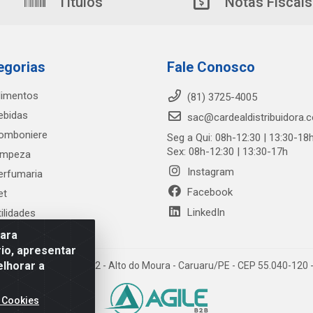
Títulos
Notas Fiscais
egorias
Fale Conosco
limentos
(81) 3725-4005
ebidas
sac@cardealdistribuidora.
omboniere
Seg a Qui: 08h-12:30 | 13:30-18
Sex: 08h-12:30 | 13:30-17h
impeza
Instagram
erfumaria
Facebook
et
LinkedIn
tilidades
para
io, apresentar
elhorar a
trada Alto do Moura, 582 - Alto do Moura - Caruaru/PE - CEP 55.040-12
 Cookies