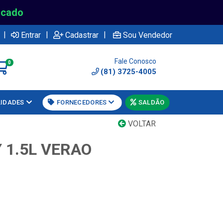
rcado
|
|
|
Entrar
Cadastrar
Sou Vendedor
Fale Conosco
0
(81) 3725-4005
LIDADES
FORNECEDORES
SALDÃO
VOLTAR
1.5L VERAO