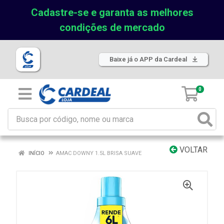
Cadastre-se e garanta as melhores
condições de mercado
Baixe já o APP da Cardeal
0
VOLTAR
INÍCIO
AMAC DOWNY 1.5L BRISA SUAVE