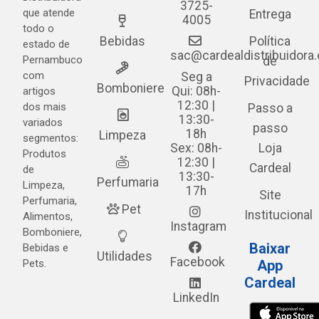
3725-
que atende
Entrega
4005
todo o
Bebidas
Política
estado de
sac@cardealdistribuidora
Pernambuco
de
com
Seg a
Privacidade
Bomboniere
Qui: 08h-
artigos
12:30 |
dos mais
Passo a
13:30-
variados
passo
18h
Limpeza
segmentos:
Sex: 08h-
Loja
Produtos
12:30 |
Cardeal
de
13:30-
Perfumaria
Limpeza,
17h
Site
Perfumaria,
Pet
Institucional
Alimentos,
Instagram
Bomboniere,
Baixar
Bebidas e
Utilidades
Facebook
Pets.
App
Cardeal
LinkedIn